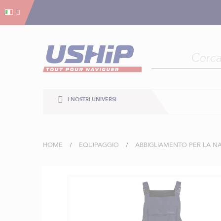
Gestion dei cookies
Gestion dei cookies
I NOSTRI UNIVERSI
HOME
EQUIPAGGIO
ABBIGLIAMENTO PER LA N
Vai
alla
fine
della