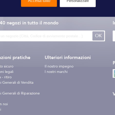
Accetta tutto
Personalizzare
Bermudes
140 negozi
in tutto il mondo
I
OK
zioni pratiche
Ulteriori informazioni
o sicuro
Il nostro impegno
ni legali
I nostri marchi
- ritiro
i Generali di Vendita
V
i Generali di Riparazione
n noi
i