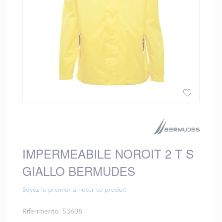
Vai
all'inizio
della
galleria
IMPERMEABILE NOROIT 2 T S
di
immagini
GIALLO BERMUDES
Soyez le premier à noter ce produit
Riferimento
53608