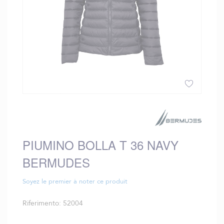
Vai
all'inizio
della
galleria
PIUMINO BOLLA T 36 NAVY
di
immagini
BERMUDES
Soyez le premier à noter ce produit
Riferimento
52004