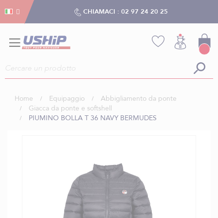
Gestion dei cookies
Gestion dei cookies
CHIAMACI :
02 97 24 20 25
Home
Equipaggio
Abbigliamento da ponte
Giacca da ponte e softshell
PIUMINO BOLLA T 36 NAVY BERMUDES
Vai
alla
fine
della
galleria
di
immagini