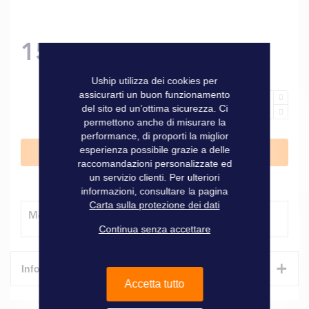
155,00 €
Uship utilizza dei cookies per
assicurarti un buon funzionamento
del sito ed un’ottima sicurezza. Ci
permettono anche di misurare la
performance, di proporti la miglior
esperienza possibile grazie a delle
Aggiungi al Carrello
raccomandazioni personalizzate ed
un servizio clienti. Per ulteriori
informazioni, consultare la pagina
Carta sulla protezione dei dati
Modalità di consegna
Continua senza accettare
+
Informazioni tecniche
Accetta tutto
Caratteristiche