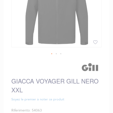
Vai
all'inizio
della
galleria
GIACCA VOYAGER GILL NERO
di
immagini
XXL
Soyez le premier à noter ce produit
Riferimento
54063