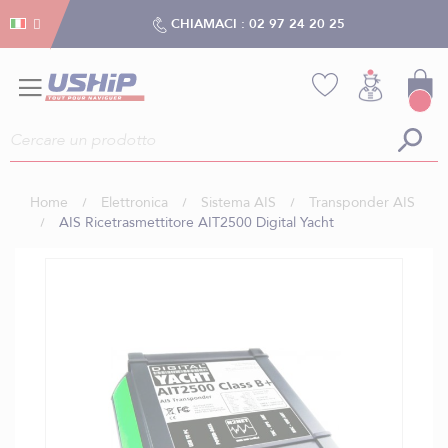
Gestion dei cookies
Gestion dei cookies
CHIAMACI :
02 97 24 20 25
Home
Elettronica
Sistema AIS
Transponder AIS
AIS Ricetrasmettitore AIT2500 Digital Yacht
Vai
alla
fine
della
galleria
di
immagini