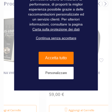
Produits complémentaires
Informazioni
performance, di proporti la miglior
Marque
Digital Yacht
tecniche
esperienza possibile grazie a delle
raccomandazioni personalizzate ed
un servizio clienti. Per ulteriori
informazioni, consultare la pagina
Carta sulla protezione dei dati
Continua senza accettare
Accetta tutto
ENNA VHF/AIS SPL150
SOURIE TRACKBALL USB PERIMICE
Personalizzare
59,00 €
iungi al Carrello
Aggiungi al Carrello