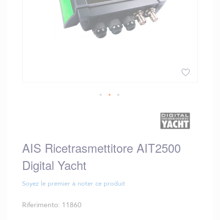
Vai
all'inizio
della
galleria
AIS Ricetrasmettitore AIT2500
di
immagini
Digital Yacht
Soyez le premier à noter ce produit
Riferimento
11860