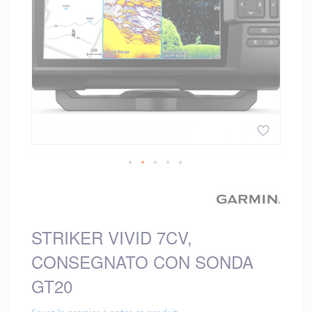
Vai
all'inizio
della
galleria
STRIKER VIVID 7CV,
di
immagini
CONSEGNATO CON SONDA
GT20