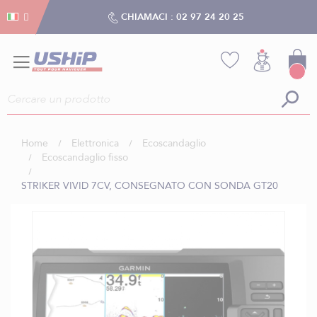
Gestion dei cookies
Gestion dei cookies
CHIAMACI :
02 97 24 20 25
Home
Elettronica
Ecoscandaglio
Ecoscandaglio fisso
STRIKER VIVID 7CV, CONSEGNATO CON SONDA GT20
Vai
alla
fine
della
galleria
di
immagini