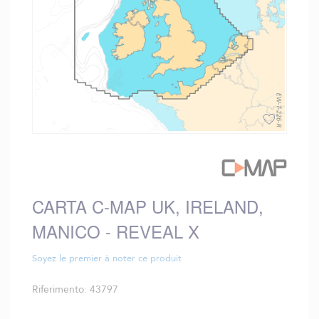
Vai
all'inizio
della
galleria
CARTA C-MAP UK, IRELAND,
di
immagini
MANICO - REVEAL X
Soyez le premier à noter ce produit
Riferimento
43797