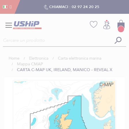
Gestion dei cookies
Gestion dei cookies
CHIAMACI :
02 97 24 20 25
Home
Elettronica
Carta elettronica marina
Mappa CMAP
CARTA C-MAP UK, IRELAND, MANICO - REVEAL X
Vai
alla
fine
della
galleria
di
immagini