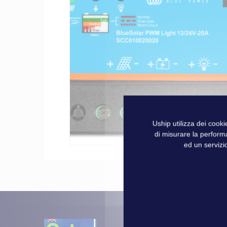
galleria
di
immagini
Uship utilizza dei cook
di misurare la perform
ed un servizio
Vai
all'inizio
della
galleria
di
immagini
Oltre 