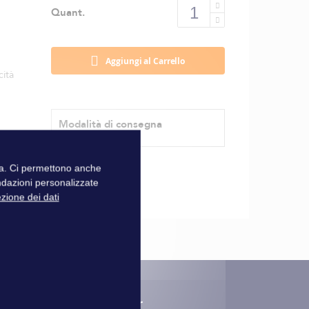
Quant.
Aggiungi al Carrello
cità
.
Modalità di consegna
zza. Ci permettono anche
ndazioni personalizzate
ezione dei dati
nscription à la newsletter