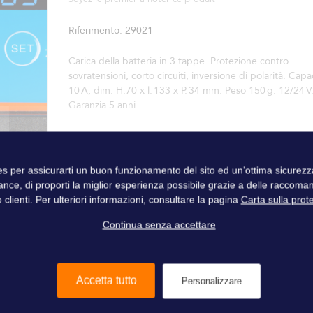
Riferimento
29021
Carica della batteria in 3 tappe. Protezione contro
sovratensioni, corto circuiti, inversione di polarità. Capa
10 A, dim. H.70 x l. 133 x P. 34 mm. Peso 150 g. 12/24 V
Garanzia 5 anni.
ies per assicurarti un buon funzionamento del sito ed un’ottima sicure
ance, di proporti la miglior esperienza possibile grazie a delle raccoma
 clienti. Per ulteriori informazioni, consultare la pagina
Carta sulla prot
Continua senza accettare
Accetta tutto
Personalizzare
140 negozi
in tutto il mondo
I