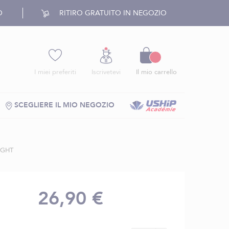
O
RITIRO GRATUITO IN NEGOZIO
Carrello
I miei preferiti
Iscrivetevi
Il mio carrello
SCEGLIERE IL MIO NEGOZIO
IGHT
26,90 €