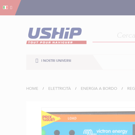
Gestion dei cookies
Gestion dei cookies
I NOSTRI UNIVERSI
HOME
ELETTRICITÀ
ENERGIA A BORDO
REG
Vai
alla
fine
della