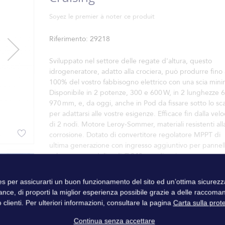
Soyez le premier à noter ce produit
Riferimento
29218
Sviluppato nel settore delle regate d'altura, questo
idrogeneratore, adatto alla crociera, può produrre fino 
100% del vostro fabbisogno elettrico con una scia mini
Disponibile in 2 potenze, 300 e 600 W, in 2 lunghezze 
970 mm, e, da oggi, anche in Pod da fissare sotto lo sca
per adattarsi alle vostre esigenze. Efficace fin dalla velo
di 2 nodi. Motore Leroy-Sommer, materiali resistenti all
corrosione. Dotato di convertitore regolatore MPPT di
ultima generazione con ingresso aggiuntivo per pannel
solare e con un'elica di Ø 240 mm di serie.
ies per assicurarti un buon funzionamento del sito ed un’ottima sicure
ance, di proporti la miglior esperienza possibile grazie a delle raccoma
 clienti. Per ulteriori informazioni, consultare la pagina
Carta sulla prot
Continua senza accettare