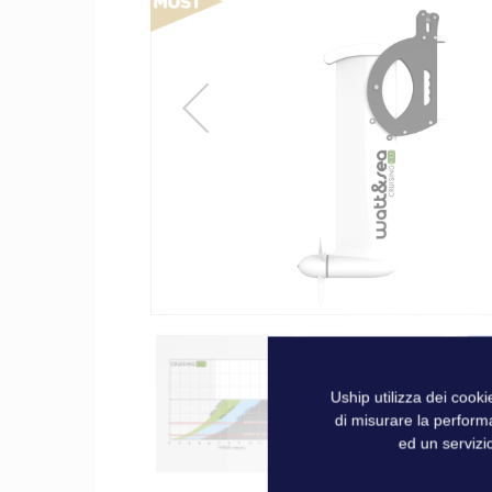
galleria
di
immagini
Uship utilizza dei cook
di misurare la perform
ed un servizio
Vai