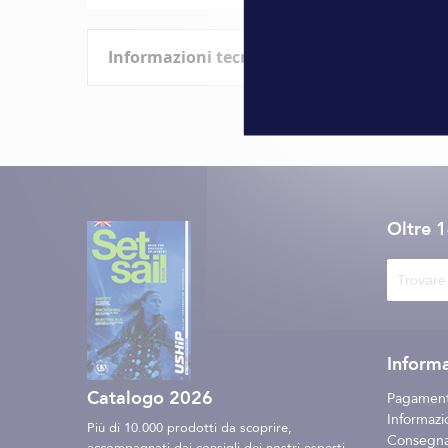
all'inizio
della
Informazioni tecniche
galleria
di
immagini
Caratteristiche
Informazioni
Marque
tecniche
Oltre 
Informa
Catalogo 2026
Pagament
Informazio
Più di 10.000 prodotti da scoprire,
Consegna 