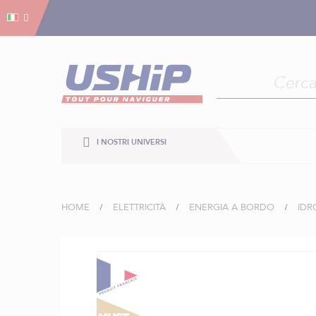
Gestion dei cookies
Gestion dei cookies
I NOSTRI UNIVERSI
HOME
ELETTRICITÀ
ENERGIA A BORDO
IDR
Vai
alla
fine
della