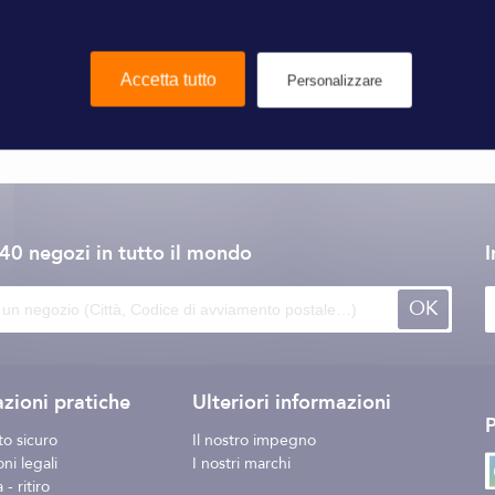
Accetta tutto
Personalizzare
Watt & Sea
140 negozi
in tutto il mondo
I
OK
zioni pratiche
Ulteriori informazioni
o sicuro
Il nostro impegno
ni legali
I nostri marchi
- ritiro