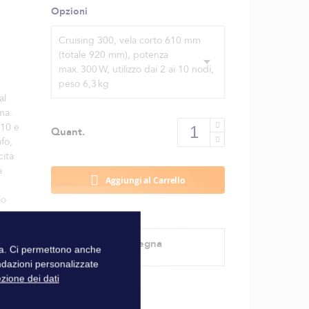
Opzioni
Cruising 300, vela corto 610 mm
(totale 920 mm), potenza
max. 300 W, utilizzo dai 2 ai 10 nodi,
peso 6,3 kg
al
ma.
610 e
Quant.
fo,
cità
a
Aggiungi al Carrello
lo
Modalità di consegna
zza. Ci permettono anche
ndazioni personalizzate
ezione dei dati