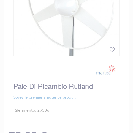
Vai
all'inizio
della
galleria
Pale Di Ricambio Rutland
di
immagini
Soyez le premier à noter ce produit
Riferimento
29506