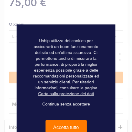
75,00 €
Opzioni
Elica completa per il modello 504
Uship utilizza dei cookies per
assicurarti un buon funzionamento
del sito ed un’ottima sicurezza. Ci
permettono anche di misurare la
performance, di proporti la miglior
esperienza possibile grazie a delle
raccomandazioni personalizzate ed
Aggiungi al Carrello
un servizio clienti. Per ulteriori
informazioni, consultare la pagina
Carta sulla protezione dei dati
Modalità di consegna
Continua senza accettare
+
Informazioni tecniche
Accetta tutto