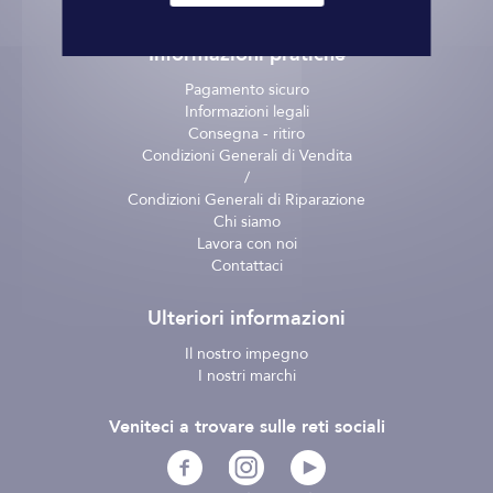
Informazioni pratiche
Pagamento sicuro
Informazioni legali
Consegna - ritiro
Condizioni Generali di Vendita
/
Condizioni Generali di Riparazione
Chi siamo
Lavora con noi
Contattaci
Ulteriori informazioni
Il nostro impegno
I nostri marchi
Veniteci a trovare sulle reti sociali