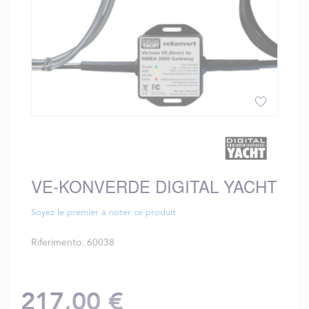
Vai
all'inizio
della
galleria
VE-KONVERDE DIGITAL YACHT
di
immagini
Soyez le premier à noter ce produit
Riferimento
60038
217,00 €