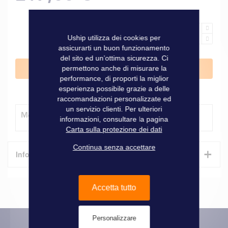
Uship utilizza dei cookies per
assicurarti un buon funzionamento
del sito ed un’ottima sicurezza. Ci
permettono anche di misurare la
Aggiungi al Carrello
performance, di proporti la miglior
esperienza possibile grazie a delle
raccomandazioni personalizzate ed
un servizio clienti. Per ulteriori
Modalità di consegna
informazioni, consultare la pagina
Carta sulla protezione dei dati
Continua senza accettare
+
Informazioni tecniche
Caratteristiche
Accetta tutto
Informazioni
Marque
Digital Yacht
tecniche
Personalizzare