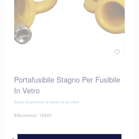
Vai
all'inizio
della
Portafusibile Stagno Per Fusibile
galleria
In Vetro
di
immagini
Soyez le premier à noter ce produit
Riferimento
18849