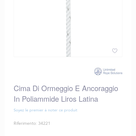
Vai
all'inizio
della
galleria
Cima Di Ormeggio E Ancoraggio
di
immagini
In Poliammide Liros Latina
Soyez le premier à noter ce produit
Riferimento
34221