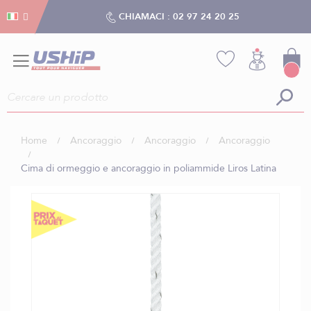
Gestion dei cookies
Gestion dei cookies
CHIAMACI :
02 97 24 20 25
Home
Ancoraggio
Ancoraggio
Ancoraggio
Cima di ormeggio e ancoraggio in poliammide Liros Latina
Vai
alla
fine
della
galleria
di
immagini