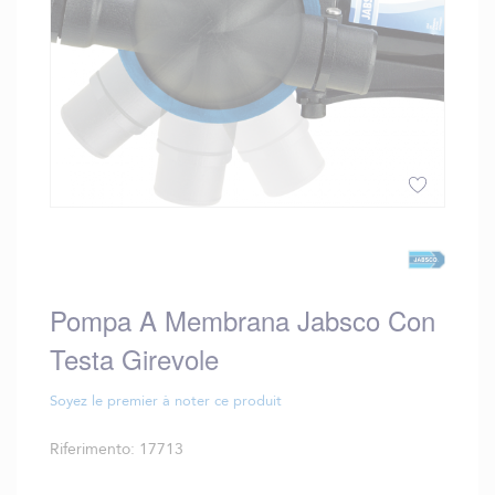
Vai
all'inizio
della
galleria
Pompa A Membrana Jabsco Con
di
immagini
Testa Girevole
Soyez le premier à noter ce produit
Riferimento
17713