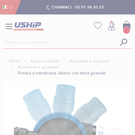
Gestion dei cookies
Gestion dei cookies
CHIAMACI :
02 97 24 20 25
Home
Acqua a bordo
Autoclave e accessori
Autoclave e accessori
Pompa a membrana Jabsco con testa girevole
Vai
alla
fine
della
galleria
di
immagini