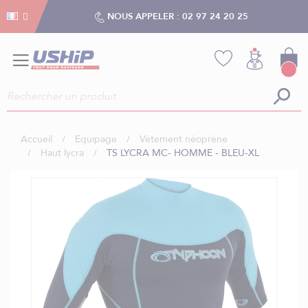
Gestion des cookies
Gestion des cookies
NOUS APPELER :
02 97 24 20 25
Accueil
Equipage
Vêtement néoprène
Haut lycra
TS LYCRA MC- HOMME - BLEU-XL
Skip
to
the
end
of
the
images
gallery