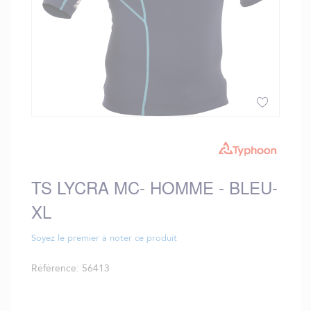
Skip
to
the
beginning
TS LYCRA MC- HOMME - BLEU-
of
the
XL
images
gallery
Soyez le premier à noter ce produit
Référence
56413