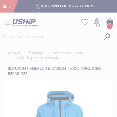
Gestion des cookies
Gestion des cookies
NOUS APPELER :
02 97 24 20 25
Accueil
Equipage
Vêtement de pont
Veste de pont et softshell
BLOUSON HANDTECH BLOUSON T XXXL TURQUOISE
BERMUDES
Skip
to
the
end
of
the
images