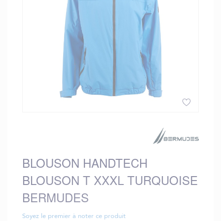
gallery
Skip
to
the
beginning
BLOUSON HANDTECH
of
the
BLOUSON T XXXL TURQUOISE
images
gallery
BERMUDES
Soyez le premier à noter ce produit