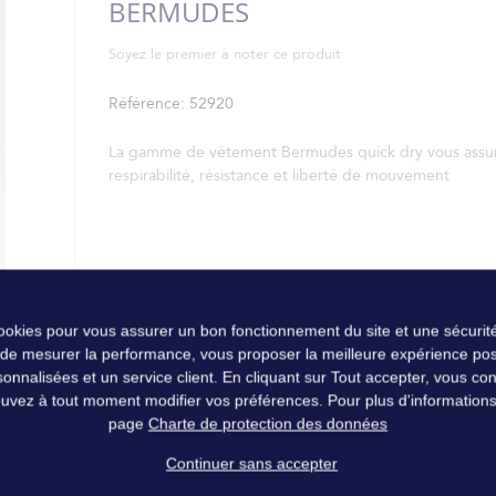
BERMUDES
Soyez le premier à noter ce produit
Référence
52920
La gamme de vêtement Bermudes quick dry vous assu
respirabilité, résistance et liberté de mouvement
cookies pour vous assurer un bon fonctionnement du site et une sécurité
 de mesurer la performance, vous proposer la meilleure expérience pos
nalisées et un service client. En cliquant sur Tout accepter, vous conse
uvez à tout moment modifier vos préférences. Pour plus d'informations, 
page
Charte de protection des données
Continuer sans accepter