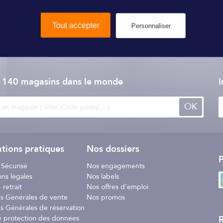
 respirabilité, résistance et liberté de mouvement.
Tout accepter
Personnaliser
Bermudes
e 140 magasins dans le monde
I
es
OK
tions pratiques
Nos dossiers
P
 Sécurisé
Nos engagements
ons légales
Nos labels
ions techniques"
 retrait
Nos offres d'emploi
ns Générales de vente
Nos promos
s Générales de réservation
R
e protection des données