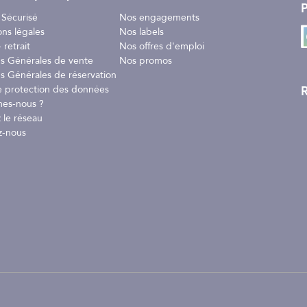
P
 Sécurisé
Nos engagements
ons légales
Nos labels
 retrait
Nos offres d'emploi
ns Générales de vente
Nos promos
s Générales de réservation
R
e protection des données
javel. Sécher en machine à basse température. Ne pas repasser. Ne pas
es-nous ?
 pas utiliser d'adoucissants. Utiliser un détergent non biologique.
 le réseau
z-nous