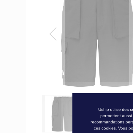
of
the
images
gallery
Uship utilise des 
permettent aussi
recommandations person
ces cookies. Vous po