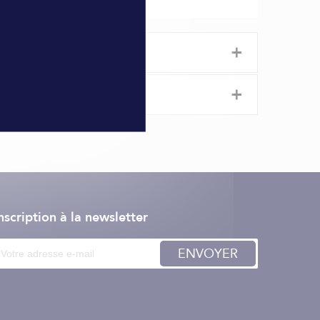
+
+
 à réduire notre impact sur l'environnement.
e notre incroyable tissu XPLORE® à 2 couches, ce qui
nscription à la newsletter
ENVOYER