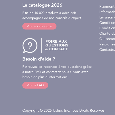
Le catalogue 2026
- Matière principale : 52% Nylon recyclé / 48% Nylon
Paiement
- Doublure : 100 % polyester recyclé
Informati
Plus de 10 000 produits à découvrir
- Coloris : Noir
Livraison -
accompagnés de nos conseils d'expert.
- Taille : XS
Conditio
Voir le catalogue
Condition
Conseils d'entretien :
Charte d
Lavage en machine (30 °C). Ne pas utiliser d'eau de 
Qui somm
est humide. Après utilisation, rincer à l'eau douce. Ne
Rejoignez
Contacte
Besoin d'aide ?
Retrouvez les réponses à vos questions grâce
à notre FAQ et contactez-nous si vous avez
besoin de plus d'informations.
Voir la FAQ
Copyright © 2025 Uship, Inc. Tous Droits Réservés.