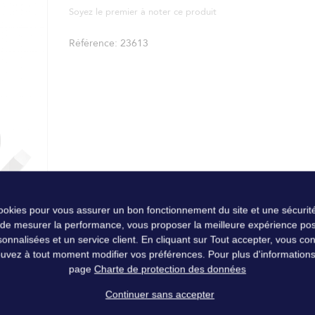
Soyez le premier à noter ce produit
Référence
23613
cookies pour vous assurer un bon fonctionnement du site et une sécurité
 de mesurer la performance, vous proposer la meilleure expérience pos
nalisées et un service client. En cliquant sur Tout accepter, vous conse
uvez à tout moment modifier vos préférences. Pour plus d'informations, 
page
Charte de protection des données
Continuer sans accepter
 de nos deux plus grands modèles.