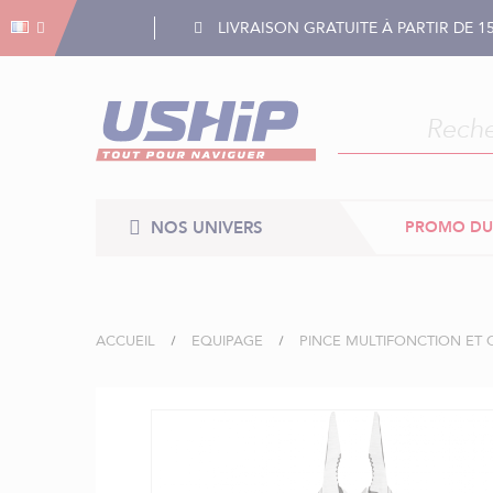
Gestion des cookies
Gestion des cookies
LIVRAISON GRATUITE À PARTIR DE 1
NOS UNIVERS
PROMO DU
ACCUEIL
EQUIPAGE
PINCE MULTIFONCTION ET
Skip
to
the
end