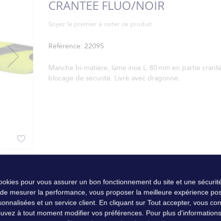
CRANTEE FLUO/NOIR
Soyez le premier à noter ce produit
Référence
22095
Manche bi-matière, lame inox L. 80 mm en partie crant
blocage de sécurité. Livré avec dragonne.
cookies pour vous assurer un bon fonctionnement du site et une sécurité
 de mesurer la performance, vous proposer la meilleure expérience pos
nalisées et un service client. En cliquant sur Tout accepter, vous conse
uvez à tout moment modifier vos préférences. Pour plus d'informations, 