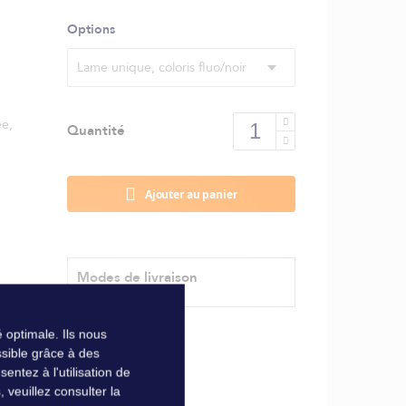
Options
Lame unique, coloris fluo/noir
ée,
Quantité
Ajouter au panier
Modes de livraison
 optimale. Ils nous
sible grâce à des
ntez à l'utilisation de
veuillez consulter la