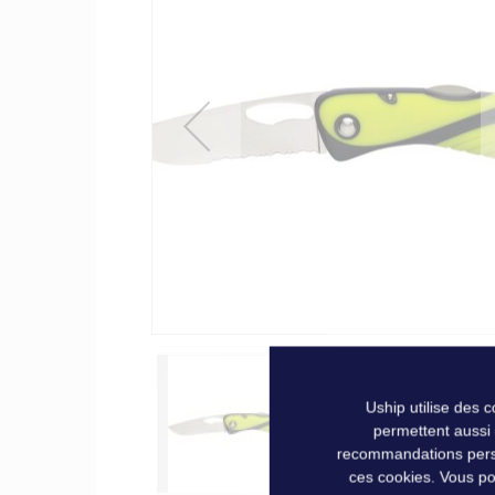
of
the
images
gallery
Uship utilise des 
permettent aussi
recommandations person
ces cookies. Vous po