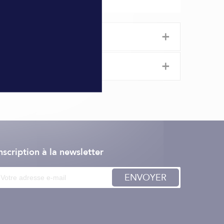
+
+
d d'un bateau :
nscription à la newsletter
ENVOYER