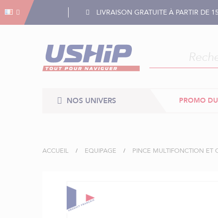
Gestion des cookies
Gestion des cookies
LIVRAISON GRATUITE À PARTIR DE 1
NOS UNIVERS
PROMO DU
ACCUEIL
EQUIPAGE
PINCE MULTIFONCTION ET
Skip
to
the
end