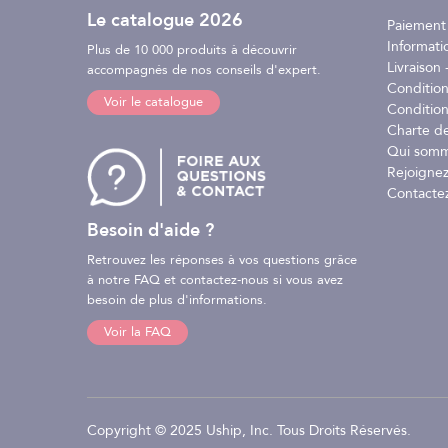
Caractéristiques :
Le catalogue 2026
Paiement
- Couleur : fluo/noir
Informati
Plus de 10 000 produits à découvrir
- Épaisseur de lame : 2 cm
Livraison -
accompagnés de nos conseils d'expert.
- Longueur totale de lame : 8 cm
Conditio
Voir le catalogue
- Nuance d'inox : MA5
Condition
- Longueur totale du couteau : 195 mm / 115 mm
Charte d
- Livré avec dragonne
Qui somm
Rejoignez
Contacte
Besoin d'aide ?
Retrouvez les réponses à vos questions grâce
à notre FAQ et contactez-nous si vous avez
besoin de plus d'informations.
Voir la FAQ
Copyright © 2025 Uship, Inc. Tous Droits Réservés.