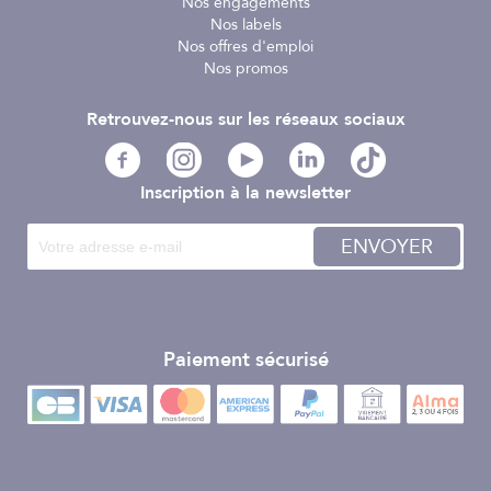
Nos engagements
Caractéristiques :
Nos labels
Nos offres d'emploi
- Taille du boîtier : L. 47.6 x l. 42 x H. 10.6 mm
Nos promos
- Poids : 33 g
- Matériau Boîtier, cadre, bracelet et verre : Résine
Retrouvez-nous sur les réseaux sociaux
- Verre sphérique
- Étanchéité : à 10 bar
- Alimentation et autonomie de la batterie : Solaire
Inscription à la newsletter
ENVOYER
Paiement sécurisé