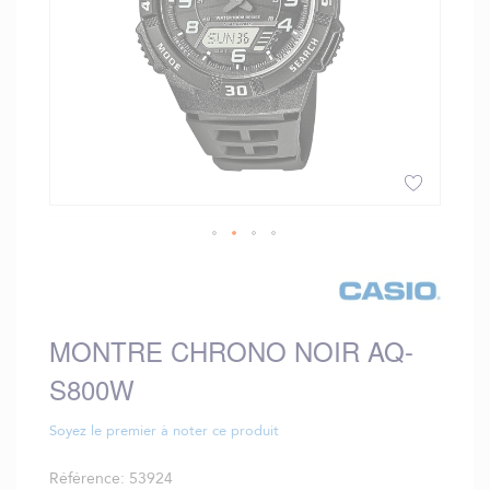
Skip
to
the
beginning
MONTRE CHRONO NOIR AQ-
of
the
S800W
images
gallery
Soyez le premier à noter ce produit
Référence
53924