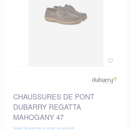
gallery
Skip
to
the
beginning
CHAUSSURES DE PONT
of
the
DUBARRY REGATTA
images
gallery
MAHOGANY 47
Soyez le premier à noter ce produit