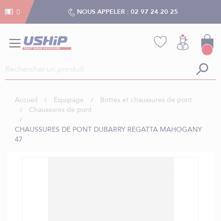
Gestion des cookies
Gestion des cookies
NOUS APPELER :
02 97 24 20 25
Accueil
Equipage
Bottes et chaussures de pont
Chaussures de pont
CHAUSSURES DE PONT DUBARRY REGATTA MAHOGANY
47
Skip
to
the
end
of
the
images