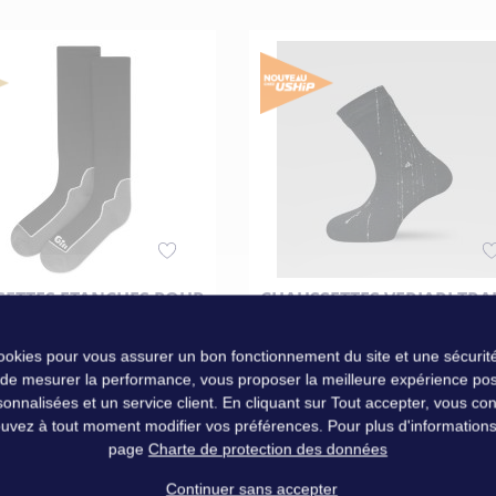
Dubarry
SETTES ETANCHES POUR
CHAUSSETTES VERJARI TRA
- S - 35/38
DRY NOIRE 36-38
cookies pour vous assurer un bon fonctionnement du site et une sécurité
 de mesurer la performance, vous proposer la meilleure expérience pos
 €
29,90 €
nalisées et un service client. En cliquant sur Tout accepter, vous conse
uvez à tout moment modifier vos préférences. Pour plus d'informations, 
page
Charte de protection des données
Ajouter au panier
Ajouter au panier
Continuer sans accepter