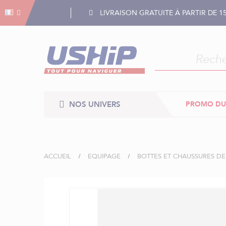
Gestion des cookies
Gestion des cookies
LIVRAISON GRATUITE À PARTIR DE 1
NOS UNIVERS
PROMO DU
ACCUEIL
EQUIPAGE
BOTTES ET CHAUSSURES D
Skip
to
the
end