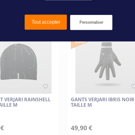
Tout accepter
Personnaliser
 VERJARI RAINSHELL
GANTS VERJARI IBRIS NOIR
AILLE M
TAILLE M
 €
49,90 €