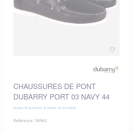
Skip
to
the
beginning
CHAUSSURES DE PONT
of
the
DUBARRY PORT 03 NAVY 44
images
gallery
Soyez le premier à noter ce produit
Référence
54962