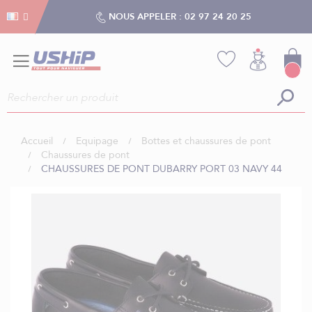
Gestion des cookies
Gestion des cookies
NOUS APPELER :
02 97 24 20 25
Accueil
Equipage
Bottes et chaussures de pont
Chaussures de pont
CHAUSSURES DE PONT DUBARRY PORT 03 NAVY 44
Skip
to
the
end
of
the
images
gallery