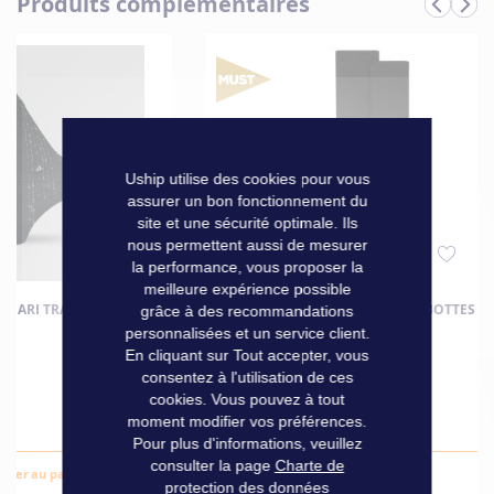
Produits complémentaires
Informations
Marque
Dubarry
techniques
Uship utilise des cookies pour vous
assurer un bon fonctionnement du
site et une sécurité optimale. Ils
nous permettent aussi de mesurer
la performance, vous proposer la
meilleure expérience possible
RJARI TRAIL DRY NOIRE
CHAUSSETTES ETANCHES POUR BOTTES -
grâce à des recommandations
personnalisées et un service client.
S - 35/38
En cliquant sur Tout accepter, vous
consentez à l'utilisation de ces
cookies. Vous pouvez à tout
59,00 €
moment modifier vos préférences.
Pour plus d'informations, veuillez
consulter la page
Charte de
outer au panier
Ajouter au panier
protection des données