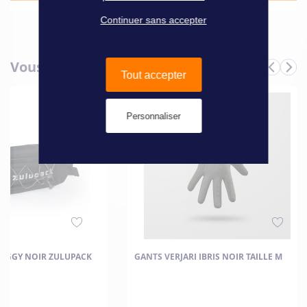
Continuer sans accepter
Vous aimerez aussi
Tout accepter
Personnaliser
OGGY NOIR ZULUPACK
GANTS VERJARI IBRIS NOIR TAILLE M