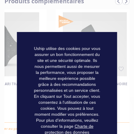
Produits complémentaires
Informations
Marque
Dubarry
techniques
Uship utilise des cookies pour vous
assurer un bon fonctionnement du
site et une sécurité optimale. Ils
nous permettent aussi de mesurer
la performance, vous proposer la
meilleure expérience possible
RJARI TRAIL DRY NOIRE
CHAUSSETTES VERJARI ECO DRY NOIRE
grâce à des recommandations
personnalisées et un service client.
BLEUE 39-42
En cliquant sur Tout accepter, vous
consentez à l'utilisation de ces
cookies. Vous pouvez à tout
34,90 €
moment modifier vos préférences.
Pour plus d'informations, veuillez
consulter la page
Charte de
outer au panier
Ajouter au panier
protection des données