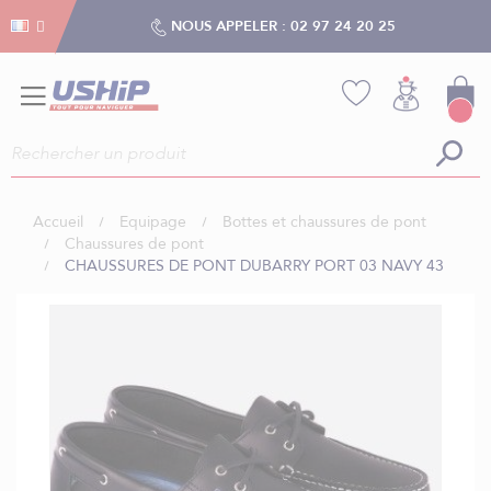
Gestion des cookies
Gestion des cookies
NOUS APPELER :
02 97 24 20 25
Accueil
Equipage
Bottes et chaussures de pont
Chaussures de pont
CHAUSSURES DE PONT DUBARRY PORT 03 NAVY 43
Skip
to
the
end
of
the
images
gallery