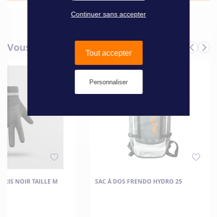
Continuer sans accepter
Vous aimerez aussi
Tout accepter
Personnaliser
IBRIS NOIR TAILLE M
SAC À DOS FRENDO HYDRO 25