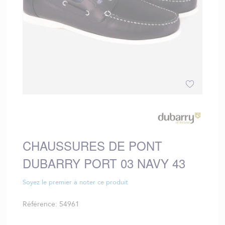
Skip
to
the
beginning
CHAUSSURES DE PONT
of
the
DUBARRY PORT 03 NAVY 43
images
gallery
Soyez le premier à noter ce produit
Référence
54961