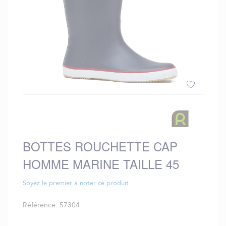
Skip
to
the
beginning
BOTTES ROUCHETTE CAP
of
the
HOMME MARINE TAILLE 45
images
gallery
Soyez le premier à noter ce produit
Référence
57304