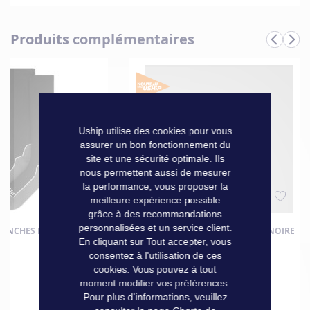
bleu marine. Modèle femme, pointure 36.
Caractéristiques
Produits complémentaires
Informations
Marque
Rouchette
techniques
Uship utilise des cookies pour vous
assurer un bon fonctionnement du
site et une sécurité optimale. Ils
nous permettent aussi de mesurer
la performance, vous proposer la
meilleure expérience possible
grâce à des recommandations
personnalisées et un service client.
TANCHES POUR BOTTES -
CHAUSSETTES VERJARI ECO DRY NOIRE
En cliquant sur Tout accepter, vous
BLEUE 39-42
consentez à l'utilisation de ces
cookies. Vous pouvez à tout
moment modifier vos préférences.
34,90 €
Pour plus d'informations, veuillez