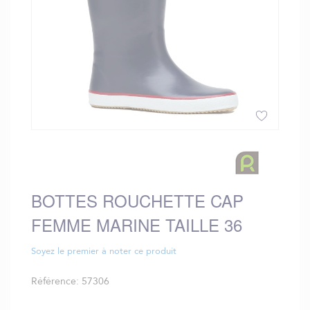
Skip
to
the
beginning
BOTTES ROUCHETTE CAP
of
the
FEMME MARINE TAILLE 36
images
gallery
Soyez le premier à noter ce produit
Référence
57306