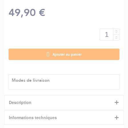
49,90 €
Ajouter au panier
Modes de livraison
+
Description
+
Bottes souples et légères en caoutchouc R'GUM, doublure
Informations techniques
jersey. Semelle intérieure mousse doublée coton. Coloris