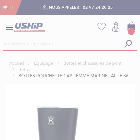
Gestion des cookies
Gestion des cookies
NOUS APPELER :
02 97 24 20 25
Accueil
Equipage
Bottes et chaussures de pont
Bottes
BOTTES ROUCHETTE CAP FEMME MARINE TAILLE 36
Skip
to
the
end
of
the
images
gallery