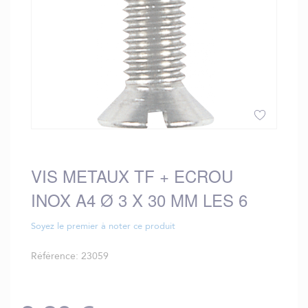
Skip
to
the
VIS METAUX TF + ECROU
beginning
INOX A4 Ø 3 X 30 MM LES 6
of
the
images
Soyez le premier à noter ce produit
gallery
Référence
23059