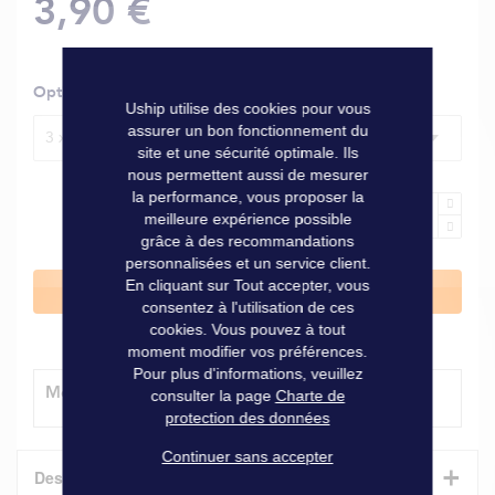
3,90 €
Options
Uship utilise des cookies pour vous
assurer un bon fonctionnement du
3 x 30 mm, le sachet de 6
site et une sécurité optimale. Ils
nous permettent aussi de mesurer
la performance, vous proposer la
meilleure expérience possible
grâce à des recommandations
personnalisées et un service client.
En cliquant sur Tout accepter, vous
Ajouter au panier
consentez à l'utilisation de ces
cookies. Vous pouvez à tout
moment modifier vos préférences.
Pour plus d'informations, veuillez
Modes de livraison
consulter la page
Charte de
protection des données
Continuer sans accepter
+
Description