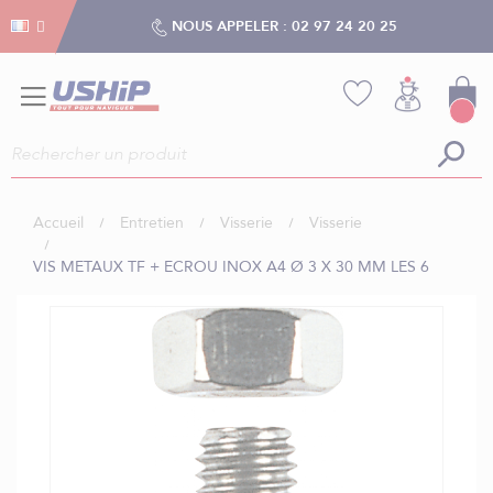
Gestion des cookies
Gestion des cookies
NOUS APPELER :
02 97 24 20 25
Accueil
Entretien
Visserie
Visserie
VIS METAUX TF + ECROU INOX A4 Ø 3 X 30 MM LES 6
Skip
to
the
end
of
the
images
gallery