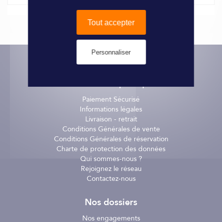
Inox A4. Avec écrous.
Tout accepter
3 x 30 mm, le sachet de 6.
Personnaliser
Informations pratiques
Paiement Sécurisé
Informations légales
Livraison - retrait
Conditions Générales de vente
Conditions Générales de réservation
Charte de protection des données
Qui sommes-nous ?
Rejoignez le réseau
Contactez-nous
Nos dossiers
Nos engagements