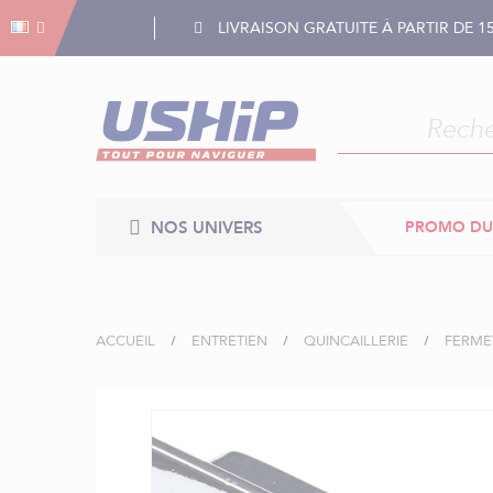
Gestion des cookies
Gestion des cookies
LIVRAISON GRATUITE À PARTIR DE 1
NOS UNIVERS
PROMO DU
ACCUEIL
ENTRETIEN
QUINCAILLERIE
FERME
Skip
to
the
end