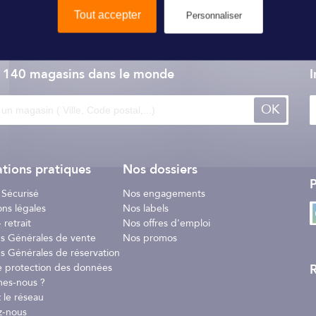
Tout accepter
Personnaliser
e 140 magasins dans le monde
I
OK
tions pratiques
Nos dossiers
P
 Sécurisé
Nos engagements
ons légales
Nos labels
 retrait
Nos offres d'emploi
ns Générales de vente
Nos promos
s Générales de réservation
R
e protection des données
es-nous ?
 le réseau
z-nous