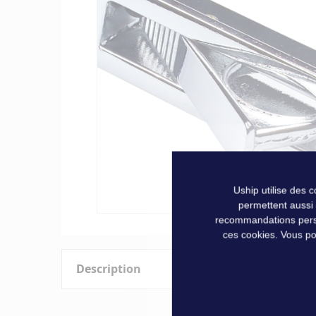
of
the
images
gallery
Uship utilise des 
permettent aussi
recommandations person
Skip
ces cookies. Vous po
to
the
Description
beginning
of
the
Pour lever les panneaux et planchers. Encastrable avec 