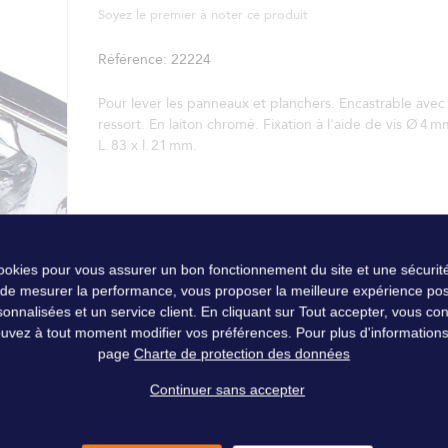
Soyez le premier à noter ce produit
Référence
22224
Pour lever les panneaux et planchers. Encastrable avec
ressort. En laiton chromé. Fixation à l'aide de vis Ø 4 m
L. 83 x l. 21 mm.
cookies pour vous assurer un bon fonctionnement du site et une sécurité
 de mesurer la performance, vous proposer la meilleure expérience pos
nalisées et un service client. En cliquant sur Tout accepter, vous conse
uvez à tout moment modifier vos préférences. Pour plus d'informations, 
page
Charte de protection des données
Continuer sans accepter
ressort. En laiton chromé. Fixation à l'aide de vis Ø 4 mm. L. 83 x l. 2