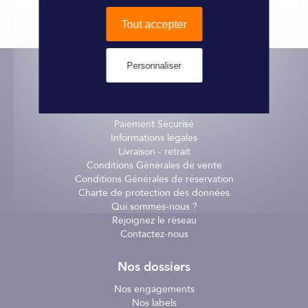
Qualité supérieure en acier allié haute performance. 6 x 12
pans.
Tout accepter
10 mm.
Personnaliser
Informations pratiques
Paiement Sécurisé
Informations légales
Livraison - retrait
Conditions Générales de vente
Conditions Générales de réservation
Charte de protection des données
Qui sommes-nous ?
Rejoignez le réseau
Contactez-nous
Nos dossiers
Nos engagements
Nos labels