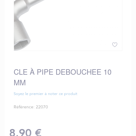
Skip
to
the
CLE À PIPE DEBOUCHEE 10
beginning
MM
of
the
images
Soyez le premier à noter ce produit
gallery
Référence
22070
8,90 €