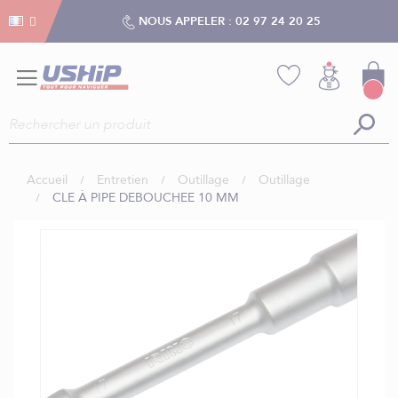
Gestion des cookies
Gestion des cookies
NOUS APPELER :
02 97 24 20 25
Accueil
Entretien
Outillage
Outillage
CLE À PIPE DEBOUCHEE 10 MM
Skip
to
the
end
of
the
images
gallery