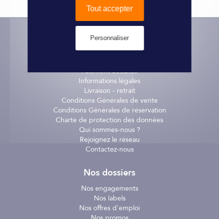
Tout accepter
Personnaliser
Informations pratiques
Paiement Sécurisé
Informations légales
Livraison - retrait
Conditions Générales de vente
Conditions Générales de réservation
Charte de protection des données
Qui sommes-nous ?
Rejoignez le réseau
Contactez-nous
Nos dossiers
Nos engagements
Nos labels
Nos offres d'emploi
Nos promos