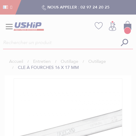
Gestion des cookies
Gestion des cookies
NOUS APPELER :
02 97 24 20 25
Accueil
Entretien
Outillage
Outillage
CLE À FOURCHES 16 X 17 MM
Skip
to
the
end
of
the
images
gallery