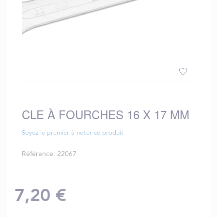
Skip
to
the
CLE À FOURCHES 16 X 17 MM
beginning
of
Soyez le premier à noter ce produit
the
images
Référence
22067
gallery
7,20 €