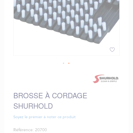
Skip
to
the
beginning
BROSSE À CORDAGE
of
the
SHURHOLD
images
gallery
Soyez le premier à noter ce produit
Référence
20700