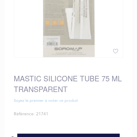
Skip
to
the
MASTIC SILICONE TUBE 75 ML
beginning
TRANSPARENT
of
the
images
Soyez le premier à noter ce produit
gallery
Référence
21741