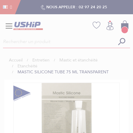
Gestion des cookies
Gestion des cookies
NOUS APPELER :
02 97 24 20 25
Accueil
Entretien
Mastic et étanchéité
Etanchéité
MASTIC SILICONE TUBE 75 ML TRANSPARENT
Skip
to
the
end
of
the
images
gallery