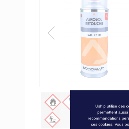
of
the
images
gallery
Uship utilise des 
permettent aussi
recommandations person
ces cookies. Vous po