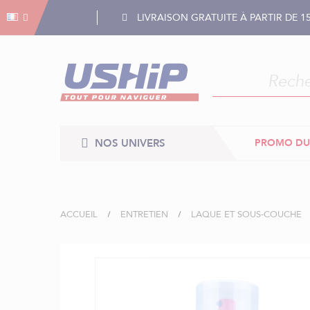
Gestion des cookies
Gestion des cookies
LIVRAISON GRATUITE À PARTIR DE 1
NOS UNIVERS
PROMO DU
ACCUEIL
ENTRETIEN
LAQUE ET SOUS-COUCHE
Skip
to
the
end