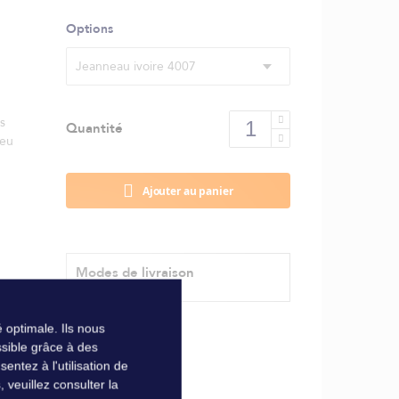
Options
Jeanneau ivoire 4007
s
Quantité
ieu
Ajouter au panier
Modes de livraison
 optimale. Ils nous
sible grâce à des
ntez à l'utilisation de
veuillez consulter la