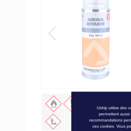
of
the
images
gallery
Uship utilise des 
permettent aussi
recommandations person
ces cookies. Vous po