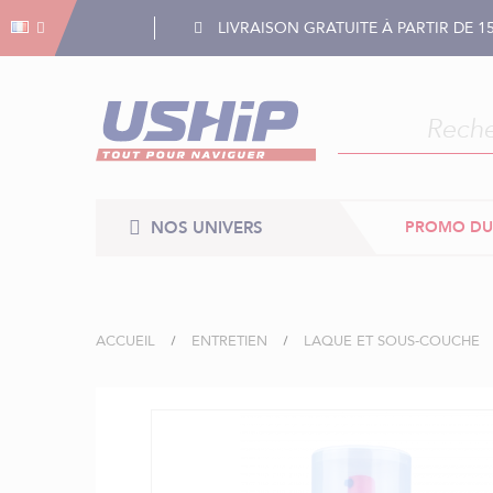
Gestion des cookies
Gestion des cookies
LIVRAISON GRATUITE À PARTIR DE 1
NOS UNIVERS
PROMO DU
ACCUEIL
ENTRETIEN
LAQUE ET SOUS-COUCHE
Skip
to
the
end