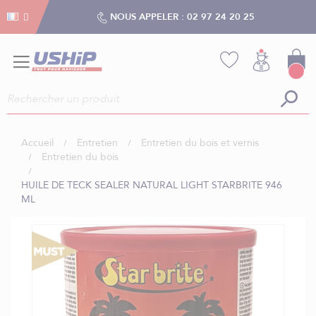
Gestion des cookies
Gestion des cookies
NOUS APPELER :
02 97 24 20 25
Accueil
Entretien
Entretien du bois et vernis
Entretien du bois
HUILE DE TECK SEALER NATURAL LIGHT STARBRITE 946
ML
Skip
to
the
end
of
the
images