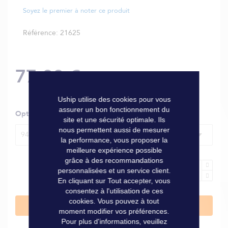
Soyez le premier à noter ce produit
Référence
21625
77,00 €
Uship utilise des cookies pour vous
assurer un bon fonctionnement du
Options
site et une sécurité optimale. Ils
nous permettent aussi de mesurer
946 ml
la performance, vous proposer la
meilleure expérience possible
grâce à des recommandations
personnalisées et un service client.
En cliquant sur Tout accepter, vous
consentez à l'utilisation de ces
cookies. Vous pouvez à tout
Ajouter au panier
moment modifier vos préférences.
Pour plus d'informations, veuillez