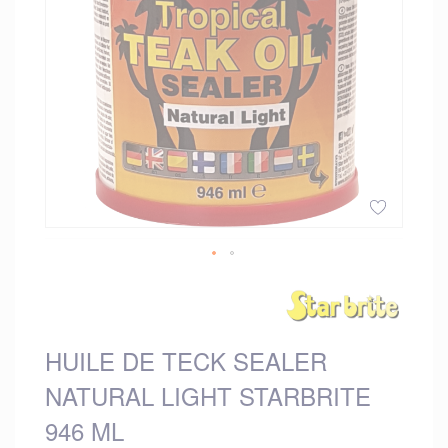
gallery
Skip
to
the
beginning
HUILE DE TECK SEALER
of
the
NATURAL LIGHT STARBRITE
images
gallery
946 ML