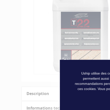
of
the
images
gallery
Uship utilise des 
permettent aussi
Skip
recommandations person
to
ces cookies. Vous po
the
Description
beginning
of
the
Informations techniques
Ce produit rend hydrophobe tous les types de surface