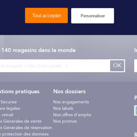
age rapide. 5 litres.
Tout accepter
Personnaliser
Nautic Clean
e 140 magasins dans le monde
I
OK
tions pratiques
Nos dossiers
P
 Sécurisé
Nos engagements
ons légales
Nos labels
 retrait
Nos offres d'emploi
ns Générales de vente
Nos promos
s Générales de réservation
R
e protection des données