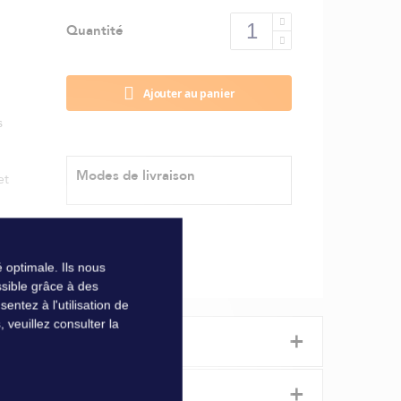
Quantité
Ajouter au panier
s
Modes de livraison
et
 optimale. Ils nous
sible grâce à des
ntez à l'utilisation de
veuillez consulter la
+
+
gâts dus à l'humidité (moisissures, taches,