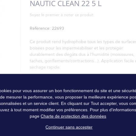
NAUTIC CLEAN 22 5 L
Soyez le premier à noter ce produit
Référence
22693
Ce produit rend hydrophobe tous les types de surface
boisées pour les imperméabiliser et les protéger
durablement des dégâts dus à l'humidité (moisissures,
taches, gonflements/contractions...). Application facile 
séchage rapide.
cookies pour vous assurer un bon fonctionnement du site et une sécurité
 de mesurer la performance, vous proposer la meilleure expérience pos
nalisées et un service client. En cliquant sur Tout accepter, vous conse
uvez à tout moment modifier vos préférences. Pour plus d'informations, 
page
Charte de protection des données
Continuer sans accepter
s boisées pour les imperméabiliser et les protéger durablement des dé