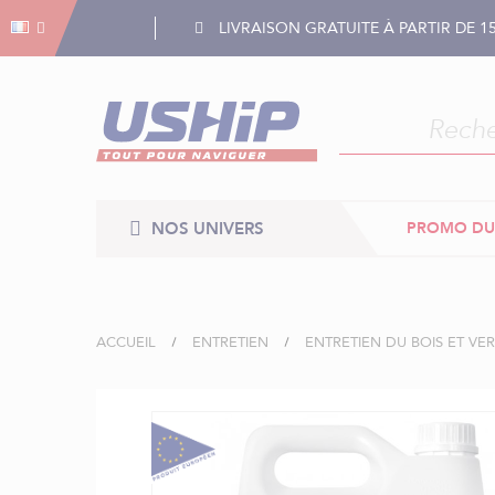
Gestion des cookies
Gestion des cookies
LIVRAISON GRATUITE À PARTIR DE 1
NOS UNIVERS
PROMO DU
ACCUEIL
ENTRETIEN
ENTRETIEN DU BOIS ET VER
Skip
to
the
end