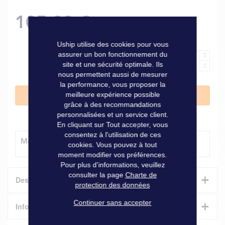
105,00 €
Uship utilise des cookies pour vous
assurer un bon fonctionnement du
site et une sécurité optimale. Ils
nous permettent aussi de mesurer
la performance, vous proposer la
meilleure expérience possible
Ajouter au panier
grâce à des recommandations
personnalisées et un service client.
En cliquant sur Tout accepter, vous
consentez à l'utilisation de ces
Modes de livraison
cookies. Vous pouvez à tout
moment modifier vos préférences.
Pour plus d'informations, veuillez
consulter la page
Charte de
+
Description
protection des données
+
Continuer sans accepter
Antifouling à matrice dure. Utilisable sur toutes les carènes
Informations techniques
sauf celles en aluminium. Pouvoir couvrant 12,5 m²/l, diluant