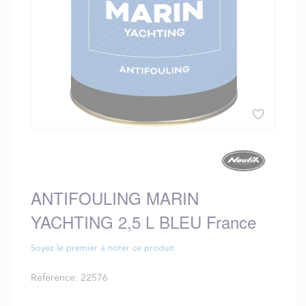
Skip
to
the
beginning
ANTIFOULING MARIN
of
the
YACHTING 2,5 L BLEU France
images
gallery
Soyez le premier à noter ce produit
Référence
22576