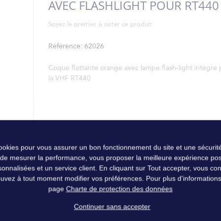
AVEC FLASHLIGHT POUR RT440
Soyez le premier à noter ce produit
Référence
62026
Coque flottante orange avec lampe flash-light intégré 
la VHF RT440
cookies pour vous assurer un bon fonctionnement du site et une sécurité
 de mesurer la performance, vous proposer la meilleure expérience pos
nalisées et un service client. En cliquant sur Tout accepter, vous conse
uvez à tout moment modifier vos préférences. Pour plus d'informations, 
page
Charte de protection des données
Continuer sans accepter
GHT POUR RT440