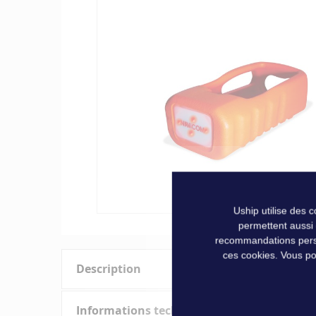
of
the
images
gallery
Uship utilise des 
permettent aussi
Skip
recommandations person
to
ces cookies. Vous po
the
Description
beginning
of
the
COQUE FLOTTANTE ORANGE AVEC FLASHLI
Informations techniques