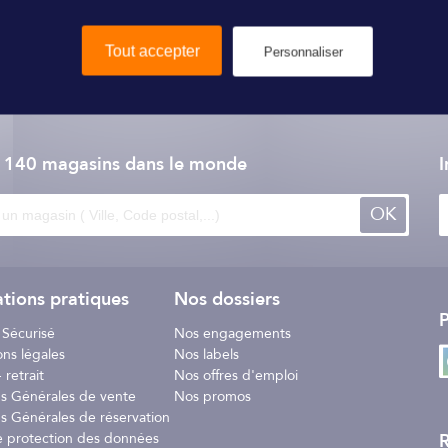
é pour la VHF RT440.
Tout accepter
Personnaliser
Navicom
e 140 magasins dans le monde
I
OK
tions pratiques
Nos dossiers
P
 Sécurisé
Nos engagements
ons légales
Nos labels
 retrait
Nos offres d'emploi
ns Générales de vente
Nos promos
s Générales de réservation
R
e protection des données