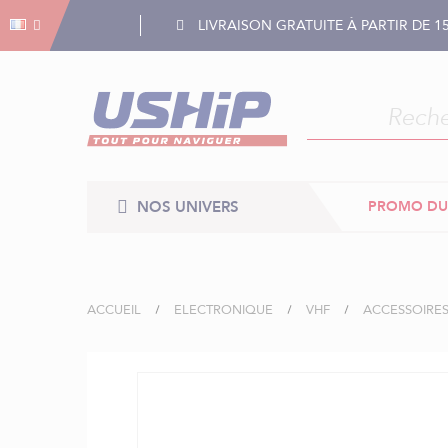
Gestion des cookies
Gestion des cookies
LIVRAISON GRATUITE À PARTIR DE 1
NOS UNIVERS
PROMO DU
ACCUEIL
ELECTRONIQUE
VHF
ACCESSOIRES
Skip
to
the
end