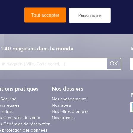
au sondeur HD Active Imaging™ haute résolution aux écrans Elite FS e
Tout accepter
Personnaliser
evée allant jusqu'à 1 MHz, ainsi que le nouveau FishReveal™ Vues Side
Lowrance
 HD haute définition sur les écrans HDS LIVE, HDS Carbon et Elite FS
e 140 magasins dans le monde
I
wrance® CHIRP et aux vues SideScan et DownScan Imaging™ haute fréque
dentification des poissons en dessous et sur les côtés du bateau.
OK
ul écran la précision incroyable de la vue SideScan haute fréquence ave
ons seront ainsi faciles à voir des deux côtés du bateau et pourront êt
tions pratiques
Nos dossiers
P
 Sécurisé
Nos engagements
indépendants, vous pouvez connecter le S3100 à deux sondes supplé
ons légales
Nos labels
e sondeur les plus claires grâce à la compensation de la houle intégré
 retrait
Nos offres d'emploi
x agitées.
ns Générales de vente
Nos promos
s Générales de réservation
R
e protection des données