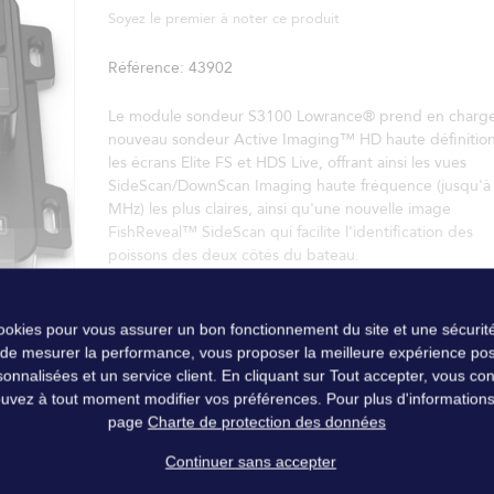
Soyez le premier à noter ce produit
Référence
43902
Le module sondeur S3100 Lowrance® prend en charge
nouveau sondeur Active Imaging™ HD haute définition
les écrans Elite FS et HDS Live, offrant ainsi les vues
SideScan/DownScan Imaging haute fréquence (jusqu'à
MHz) les plus claires, ainsi qu'une nouvelle image
FishReveal™ SideScan qui facilite l'identification des
poissons des deux côtés du bateau.
cookies pour vous assurer un bon fonctionnement du site et une sécurité
 de mesurer la performance, vous proposer la meilleure expérience pos
nalisées et un service client. En cliquant sur Tout accepter, vous conse
uvez à tout moment modifier vos préférences. Pour plus d'informations, 
page
Charte de protection des données
Continuer sans accepter