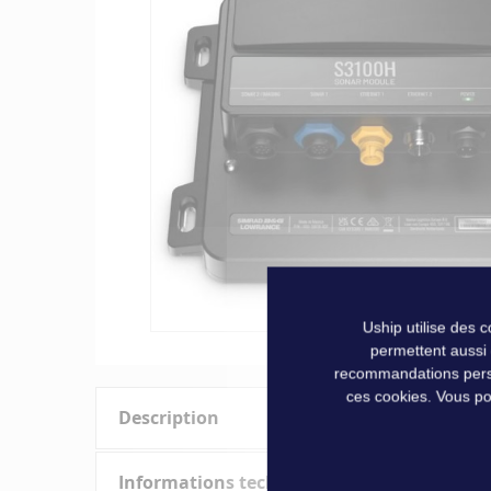
of
the
images
gallery
Uship utilise des 
permettent aussi
Skip
recommandations person
to
ces cookies. Vous po
the
Description
beginning
of
the
MODULE SONDEURS3100
Informations techniques