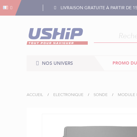
Gestion des cookies
Gestion des cookies
LIVRAISON GRATUITE À PARTIR DE 1
NOS UNIVERS
PROMO DU
ACCUEIL
ELECTRONIQUE
SONDE
MODULE E
Skip
to
the
end