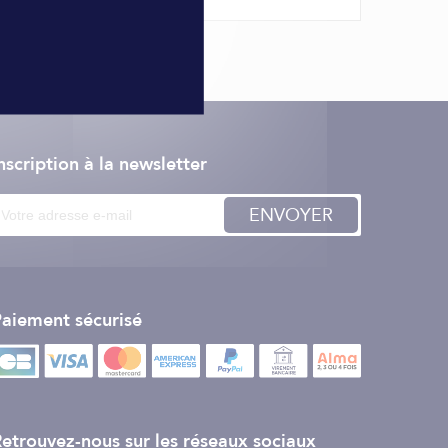
t HDS LIVE, offrant les vues d'imagerie
Scan, facilitant la recherche de poissons des deux
. Active Imaging HD offre les images des poissons et
nscription à la newsletter
nce (jusqu'à 1 mégahertz), ainsi qu'aux vues
ENVOYER
c la clarté et la séparation des cibles
re identifiés sans approximations. Disponible sur les
aiement sécurisé
mentaires pour suivre simultanément plusieurs
e, qui assure la stabilité des images du sondeur en
etrouvez-nous sur les réseaux sociaux