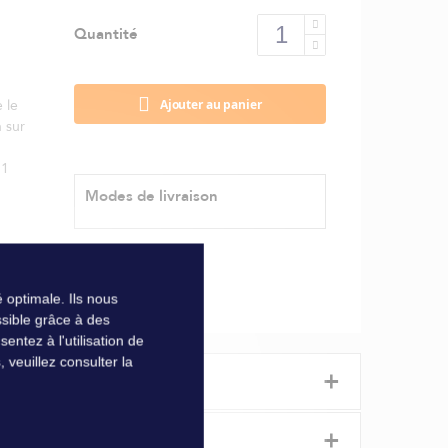
Quantité
Ajouter au panier
 le
 sur
 1
Modes de livraison
 optimale. Ils nous
sible grâce à des
ntez à l'utilisation de
veuillez consulter la
+
+