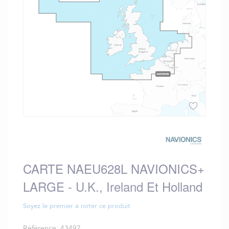
gallery
Skip
to
the
beginning
CARTE NAEU628L NAVIONICS+
of
the
LARGE - U.K., Ireland Et Holland
images
gallery
Soyez le premier à noter ce produit
Référence
43497