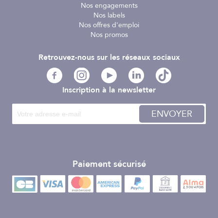
Nos engagements
adaptée à vos besoins.
Nos labels
Nos offres d'emploi
Les mêmes cartes marines détaillées sont également
Nos promos
disponibles avec l'application Navionics Boating sur votre
appareil mobile Apple® ou Android™. Il suffit de
télécharger l'application et d'acheter les cartes de votre
Retrouvez-nous sur les réseaux sociaux
choix pour accéder à des cartes de qualité supérieure
directement depuis votre téléphone ou votre tablette. La
fonction Plotter Sync vous permet de transférer des routes
Inscription à la newsletter
et des waypoints, de mettre à jour des cartes et bien plus
encore entre votre carte de traceur et l'appli Navionics
ENVOYER
Boating - sans fil. Vous pouvez même activer ou renouveler
votre abonnement de cartographie.
Paiement sécurisé