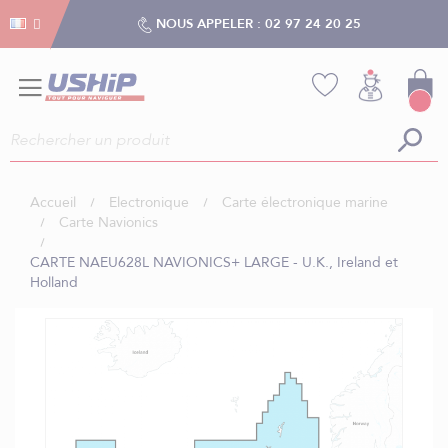
Gestion des cookies
Gestion des cookies
NOUS APPELER :
02 97 24 20 25
Accueil
Electronique
Carte électronique marine
Carte Navionics
CARTE NAEU628L NAVIONICS+ LARGE - U.K., Ireland et
Holland
Skip
to
the
end
of
the
images