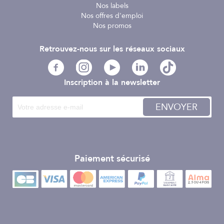
Nos labels
Nos offres d'emploi
Les mêmes cartes marines détaillées sont également
Nos promos
disponibles avec l'application Navionics Boating sur votre
appareil mobile Apple® ou Android™. Il suffit de
télécharger l'application et d'acheter les cartes de votre
Retrouvez-nous sur les réseaux sociaux
choix pour accéder à des cartes de qualité supérieure
directement depuis votre téléphone ou votre tablette. La
fonction Plotter Sync vous permet de transférer des routes
Inscription à la newsletter
et des waypoints, de mettre à jour des cartes et bien plus
encore entre votre carte de traceur et l'appli Navionics
ENVOYER
Boating - sans fil. Vous pouvez même activer ou renouveler
votre abonnement de cartographie.
Paiement sécurisé