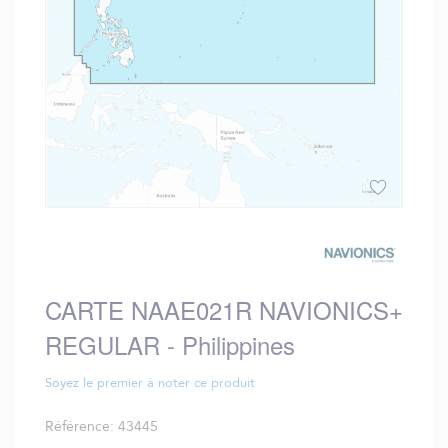
Skip
to
the
beginning
CARTE NAAE021R NAVIONICS+
of
the
REGULAR - Philippines
images
gallery
Soyez le premier à noter ce produit
Référence
43445