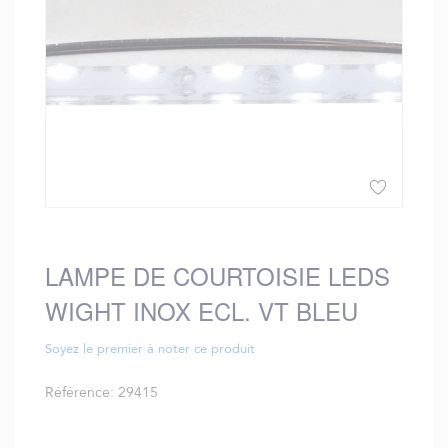
Skip
to
the
LAMPE DE COURTOISIE LEDS
beginning
WIGHT INOX ECL. VT BLEU
of
the
images
Soyez le premier à noter ce produit
gallery
Référence
29415