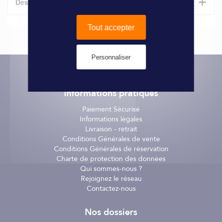
+
Description
Lampe de courtoisie à LEDs Wight en inox. Cet éclairage de
Tout accepter
pont ou cockpit peut être fixé en applique à l'intérieur
comme à l'extérieur grâce à sa protection IP67. Cette
référence possède un éclairage vertical bleu.
Personnaliser
Caractéristiques :
Informations pratiques
- Étanchéité IP67
- Tension régulée 9-30 V
Paiement Sécurisé
- Dim. L. 65 x H. 20 x P. 10 mm
Informations légales
- Éclairage vertical bleu
Livraison - retrait
Conditions Générales de vente
Conditions Générales de réservation
Charte de protection des données
Qui sommes-nous ?
Rejoignez le réseau
Contactez-nous
Nos dossiers