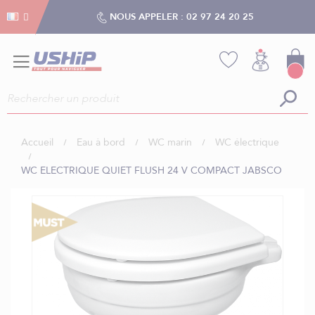
Gestion des cookies
Gestion des cookies
NOUS APPELER :
02 97 24 20 25
Accueil
Eau à bord
WC marin
WC électrique
WC ELECTRIQUE QUIET FLUSH 24 V COMPACT JABSCO
Skip
to
the
end
of
the
images
gallery