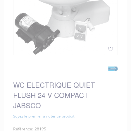
Skip
to
the
beginning
WC ELECTRIQUE QUIET
of
the
FLUSH 24 V COMPACT
images
gallery
JABSCO
Soyez le premier à noter ce produit
Référence
28195