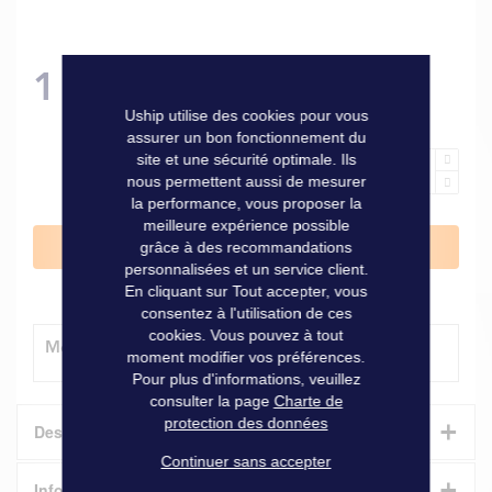
1 025,00 €
Uship utilise des cookies pour vous
assurer un bon fonctionnement du
site et une sécurité optimale. Ils
nous permettent aussi de mesurer
la performance, vous proposer la
meilleure expérience possible
Ajouter au panier
grâce à des recommandations
personnalisées et un service client.
En cliquant sur Tout accepter, vous
consentez à l'utilisation de ces
cookies. Vous pouvez à tout
Modes de livraison
moment modifier vos préférences.
Pour plus d'informations, veuillez
consulter la page
Charte de
+
protection des données
Description
Continuer sans accepter
+
Référence Jabsco : 37245-3094
Informations techniques