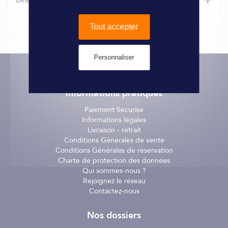
1''1/4.
Tout accepter
Personnaliser
Informations pratiques
Paiement Sécurisé
Informations légales
Livraison - retrait
Conditions Générales de vente
Conditions Générales de réservation
Charte de protection des données
Qui sommes-nous ?
Rejoignez le réseau
Contactez-nous
Nos dossiers