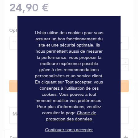
24,90 €
Options
Uship utilise des cookies pour vous
assurer un bon fonctionnement du
1''1/4
site et une sécurité optimale. Ils
nous permettent aussi de mesurer
la performance, vous proposer la
meilleure expérience possible
grâce à des recommandations
personnalisées et un service client.
En cliquant sur Tout accepter, vous
Ajouter au panier
consentez à l'utilisation de ces
cookies. Vous pouvez à tout
moment modifier vos préférences.
Pour plus d'informations, veuillez
consulter la page
Charte de
Modes de livraison
protection des données
Continuer sans accepter
+
Description