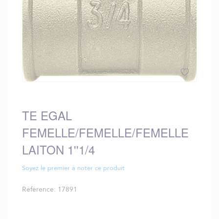
Skip
to
the
TE EGAL
beginning
FEMELLE/FEMELLE/FEMELLE
of
the
LAITON 1''1/4
images
gallery
Soyez le premier à noter ce produit
Référence
17891