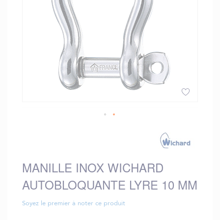
Skip
to
the
beginning
MANILLE INOX WICHARD
of
the
AUTOBLOQUANTE LYRE 10 MM
images
gallery
Soyez le premier à noter ce produit