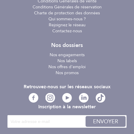
Conditions Générales de vente
- Diamètre D (mm) : 10
Conditions Générales de réservation
- E (mm) : 9
Conseils Accastillage
Charte de protection des données
- M (mm) : 52
COMMENT CHOISIR SES
Qui sommes-nous ?
MANILLES ?
Rejoignez le réseau
Contactez-nous
Voir l'article
Nos dossiers
Nos engagements
Nos labels
Nos offres d'emploi
Nos promos
Retrouvez-nous sur les réseaux sociaux
Inscription à la newsletter
ENVOYER