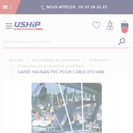
Gestion des cookies
Gestion des cookies
NOUS APPELER :
02 97 24 20 25
Accueil
Accastillage et gréement
Gréement
Protection et accessoires gréement
GAINE HAUBAN PVC POUR CÂBLE Ø10 MM
Skip
to
the
end
of
the
images
gallery