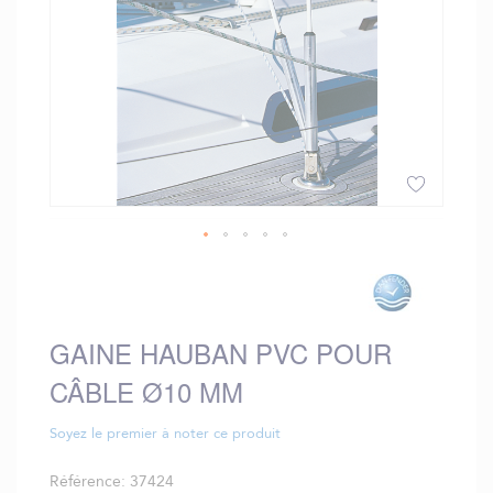
Skip
to
the
beginning
GAINE HAUBAN PVC POUR
of
the
CÂBLE Ø10 MM
images
gallery
Soyez le premier à noter ce produit
Référence
37424