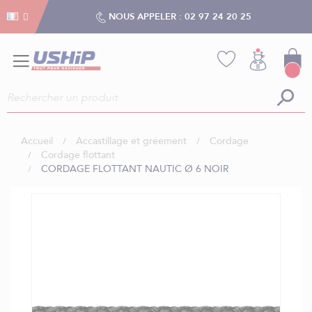
Gestion des cookies
Gestion des cookies
NOUS APPELER :
02 97 24 20 25
Accueil
Accastillage et gréement
Cordage
Cordage flottant
CORDAGE FLOTTANT NAUTIC Ø 6 NOIR
Skip
to
the
end
of
the
images
gallery