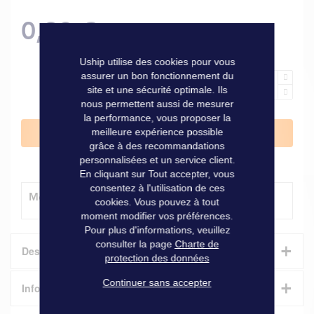
0,90 €
Uship utilise des cookies pour vous
assurer un bon fonctionnement du
site et une sécurité optimale. Ils
nous permettent aussi de mesurer
la performance, vous proposer la
meilleure expérience possible
Ajouter au panier
grâce à des recommandations
personnalisées et un service client.
En cliquant sur Tout accepter, vous
consentez à l'utilisation de ces
Modes de livraison
cookies. Vous pouvez à tout
moment modifier vos préférences.
Pour plus d'informations, veuillez
consulter la page
Charte de
+
Description
protection des données
+
Continuer sans accepter
Idéal pour relier la bouée fer à cheval au bateau ou comme
Informations techniques
bout de remorquage pour une petite embarcation. Ø 6 mm,