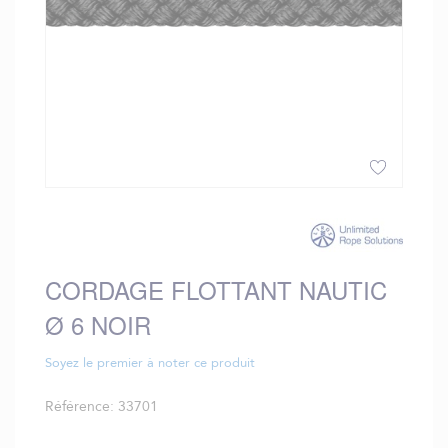
Skip
to
the
beginning
CORDAGE FLOTTANT NAUTIC
of
the
Ø 6 NOIR
images
gallery
Soyez le premier à noter ce produit
Référence
33701