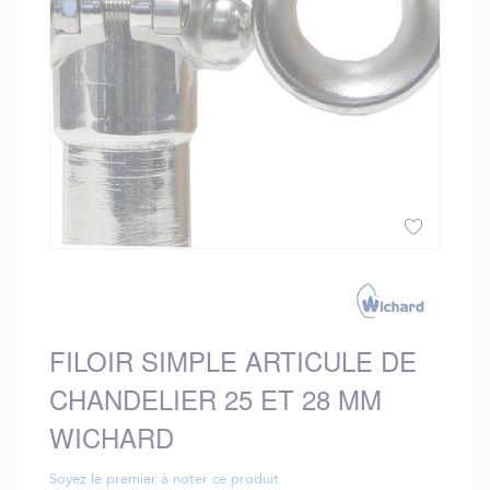
gallery
Skip
to
the
beginning
FILOIR SIMPLE ARTICULE DE
of
the
CHANDELIER 25 ET 28 MM
images
gallery
WICHARD
Soyez le premier à noter ce produit