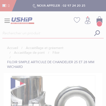
Gestion des cookies
Gestion des cookies
NOUS APPELER :
02 97 24 20 25
Accueil
Accastillage et gréement
Accastillage de pont
Filoir
FILOIR SIMPLE ARTICULE DE CHANDELIER 25 ET 28 MM
WICHARD
Skip
to
the
end
of
the
images