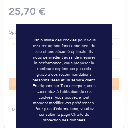
25,70 €
Options
Uship utilise des cookies pour vous
Ø 10 mm, L. 110 mm, entraxe 40 mm
assurer un bon fonctionnement du
site et une sécurité optimale. Ils
nous permettent aussi de mesurer
la performance, vous proposer la
meilleure expérience possible
grâce à des recommandations
personnalisées et un service client.
Ajouter au panier
En cliquant sur Tout accepter, vous
consentez à l'utilisation de ces
cookies. Vous pouvez à tout
moment modifier vos préférences.
Pour plus d'informations, veuillez
Modes de livraison
consulter la page
Charte de
protection des données