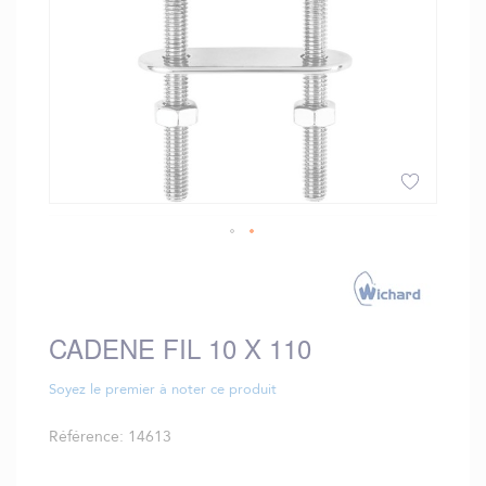
Skip
to
the
beginning
CADENE FIL 10 X 110
of
the
images
Soyez le premier à noter ce produit
gallery
Référence
14613