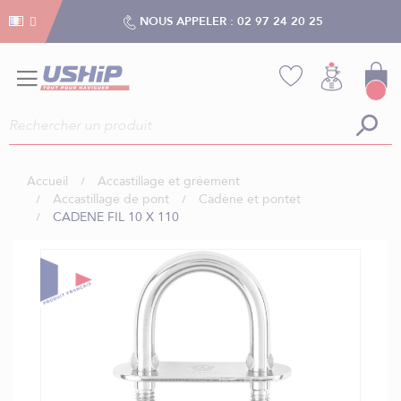
Gestion des cookies
Gestion des cookies
NOUS APPELER :
02 97 24 20 25
Accueil
Accastillage et gréement
Accastillage de pont
Cadène et pontet
CADENE FIL 10 X 110
Skip
to
the
end
of
the
images
gallery